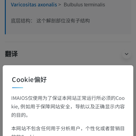
Varicositas axonalis
>
Bulbulus terminalis
这个解剖部位没有子结构
底层结构：
翻译
Cookie偏好
发现错误？
欢迎提出更正、翻译或内容改进的建议。
IMAIOS仅使用为了保证本网站正常运行所必须的Coo
kie, 例如用于保障网站安全，导航以及正确显示内容
检举错误
的目的。
本网站不包含任何用于分析用户，个性化或者营销目
下载APP