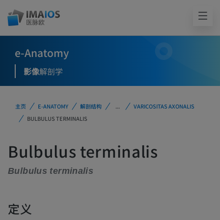
e-Anatomy
影像
解剖学
主页
E-ANATOMY
解剖结构
...
VARICOSITAS AXONALIS
BULBULUS TERMINALIS
Bulbulus terminalis
Bulbulus terminalis
定义