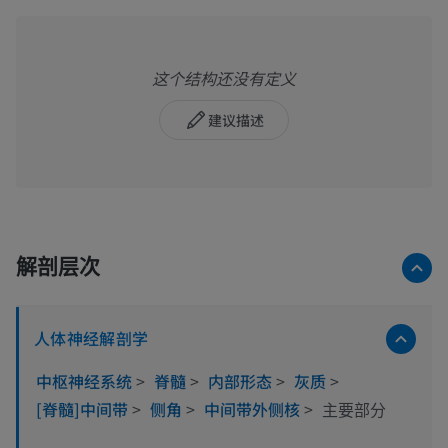
这个结构还没有定义
建议描述
解剖层次
人体神经解剖学
中枢神经系统
>
脊髓
>
内部形态
>
灰质
>
[脊髓]中间带
>
侧角
>
中间带外侧核
>
主要部分