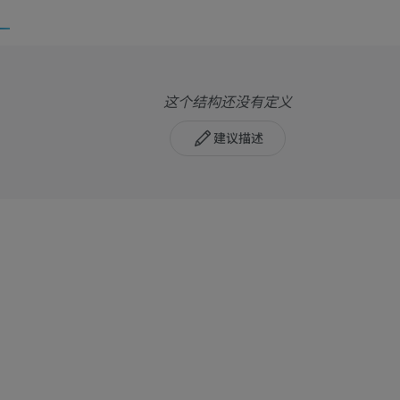
这个结构还没有定义
建议描述
上肢
下肢
上肢MRI
下肢血管造影