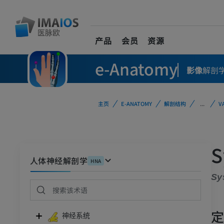
产品
会员
资源
e-Anatomy
影像
解剖
主页
E-ANATOMY
解剖结构
...
V
S
人体神经解剖学
HNA
Sy
神经系统