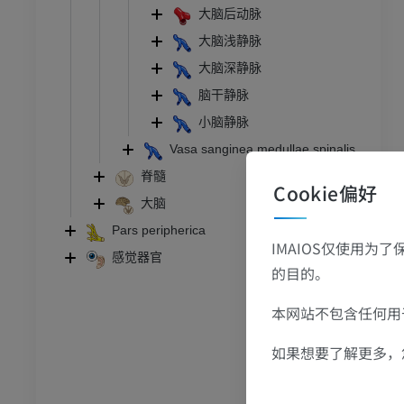
MRI
大脑后动脉
员
优质会员
大脑浅静脉
大脑深静脉
关节造影
前足MRI
脑干静脉
节造影
MRI
小脑静脉
员
优质会员
Vasa sanginea medullae spinalis
脊髓
RI
下肢MRI
Cookie偏好
MRI
大脑
Pars peripherica
员
优质会员
IMAIOS仅使用为
感觉器官
的目的。
光照片
下肢X光照片
像学
放射影像学
本网站不包含任何用于
免費
如果想要了解更多，
管造影
下肢血管造影
插画