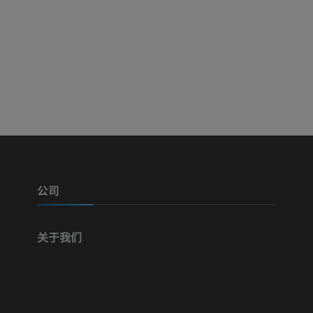
优质会员
优质会员
腿（动脉和骨
三维
免費
下肢血管造影
血管造影术
免費
公司
关于我们