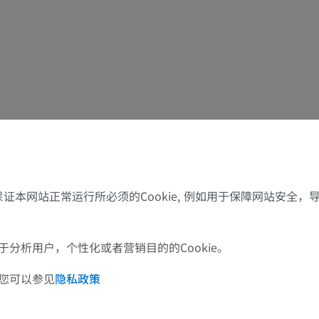
MRI
插画
优质会员
优质会员
肩MRI
下肢X光照片
MRI
放射影像学
优质会员
免費
腕MRI
下肢MRI
MRI
MRI
优质会员
优质会员
了保证本网站正常运行所必须的Cookie, 例如用于保障网站安全
肘部MRI
髋MRI
MRI
MRI
分析用户，个性化或者营销目的的Cookie。
优质会员
优质会员
您可以参见
隐私政策
手部MRI
膝MRI
MRI
MRI