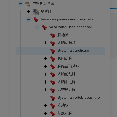
中枢神经系统
脑脊膜
Vasa sanguinea cerebrospinalia
Vasa sanguinea encephali
脑动脉
大脑动脉环
Systema caroticum
颈内动脉
脉络丛前动脉
大脑前动脉
大脑中动脉
后交通动脉
跗 - 足
Systema vertebrobasilare
椎动脉
脚踝和后足MRI
基底动脉