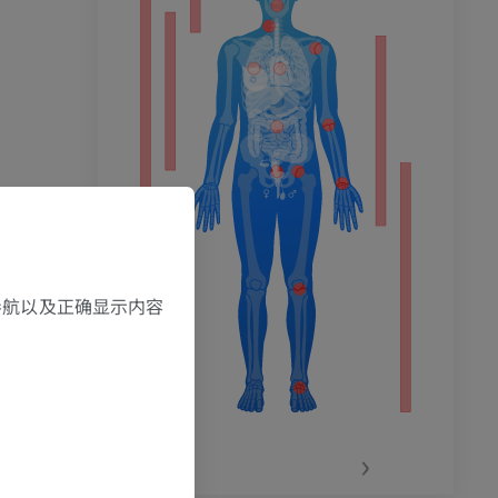
，导航以及正确显示内容
‹
›