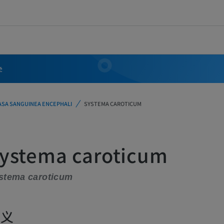
学
ASA SANGUINEA ENCEPHALI
SYSTEMA CAROTICUM
ystema caroticum
stema caroticum
定义