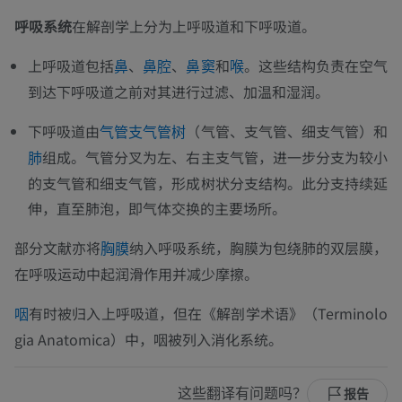
呼吸系统
在解剖学上分为上呼吸道和下呼吸道。
上呼吸道包括
、
、
和
。这些结构负责在空气
鼻
鼻腔
鼻窦
喉
到达下呼吸道之前对其进行过滤、加温和湿润。
下呼吸道由
（气管、支气管、细支气管）和
气管支气管树
组成。气管分叉为左、右主支气管，进一步分支为较小
肺
的支气管和细支气管，形成树状分支结构。此分支持续延
伸，直至肺泡，即气体交换的主要场所。
部分文献亦将
纳入呼吸系统，胸膜为包绕肺的双层膜，
胸膜
在呼吸运动中起润滑作用并减少摩擦。
有时被归入上呼吸道，但在《解剖学术语》（Terminolo
咽
gia Anatomica）中，咽被列入消化系统。
这些翻译有问题吗？
报告