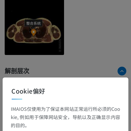
解剖层次
Cookie偏好
人体解剖学2
人体
>
整合系统
IMAIOS仅使用为了保证本网站正常运行所必须的Coo
kie, 例如用于保障网站安全，导航以及正确显示内容
底层结构：
的目的。
内分泌腺