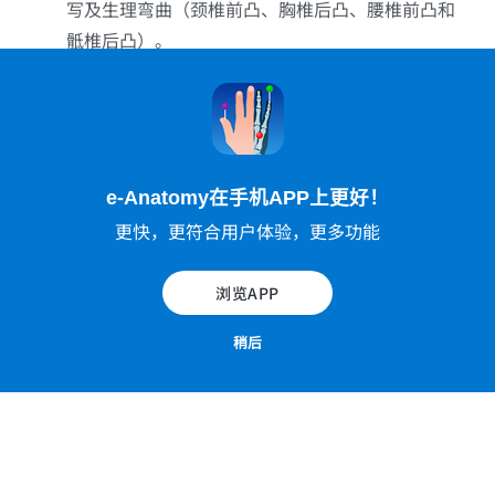
写及生理弯曲（颈椎前凸、胸椎后凸、腰椎前凸和
骶椎后凸）。
e-Anatomy在手机APP上更好！
更快，更符合用户体验，更多功能
浏览APP
稍后
脊柱 - [UMLS:C1962945] - 脊柱整体（前面观及侧面
观）