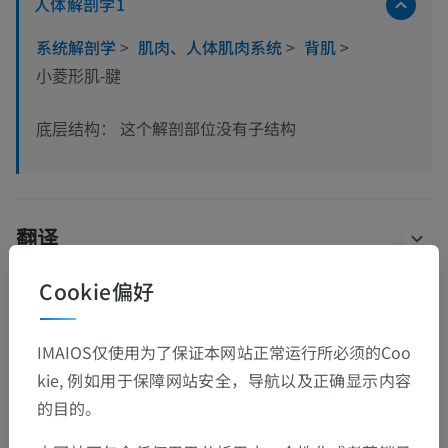
人体解剖学1
系统解剖学
>
肌肉、人体肌肉系统
>
背肌
>
小菱形肌-腱
这个解剖部位没有子结构
底层结构：
翻译
Cookie偏好
发现错误？
IMAIOS仅使用为了保证本网站正常运行所必须的Coo
欢迎提出更正、翻译或内容改进的建议。
kie, 例如用于保障网站安全，导航以及正确显示内容
的目的。
检举错误