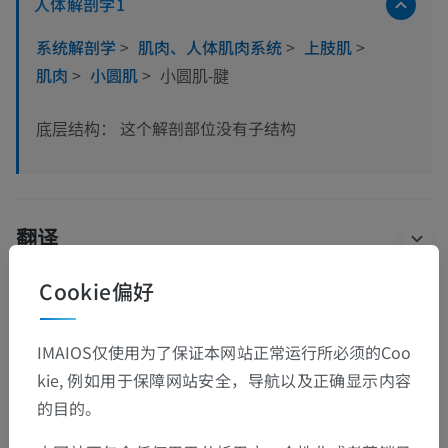
人体解剖学1
系统解剖学
>
肌肉、人体肌肉系统
>
上肢肌
>
肌肉
>
小圆肌
>
小圆肌-腱
这个解剖部位没有子结构
底层结构：
翻译
Cookie偏好
发现错误？
IMAIOS仅使用为了保证本网站正常运行所必须的Coo
欢迎提出更正、翻译或内容改进的建议。
kie, 例如用于保障网站安全，导航以及正确显示内容
的目的。
检举错误