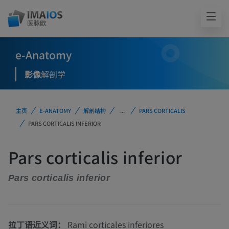
e-Anatomy
影像
解剖学
主页
E-ANATOMY
解剖结构
...
PARS CORTICALIS
PARS CORTICALIS INFERIOR
Pars corticalis inferior
Pars corticalis inferior
拉丁语近义词：
Rami corticales inferiores