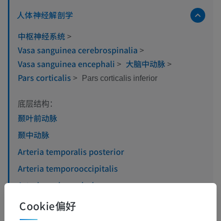
人体神经解剖学
中枢神经系统
>
Vasa sanguinea cerebrospinalia
>
Vasa sanguinea encephali
>
大脑中动脉
>
Pars corticalis
>
Pars corticalis inferior
底层结构：
颞叶前动脉
颞中动脉
Arteria temporalis posterior
Arteria temporooccipitalis
Arteria gyri angularis
Cookie偏好