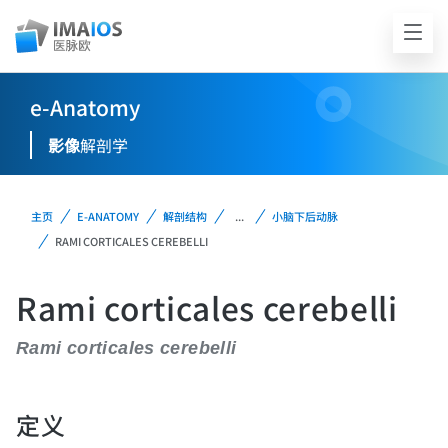
e-Anatomy
影像
解剖学
主页
E-ANATOMY
解剖结构
...
小脑下后动脉
RAMI CORTICALES CEREBELLI
Rami corticales cerebelli
Rami corticales cerebelli
定义