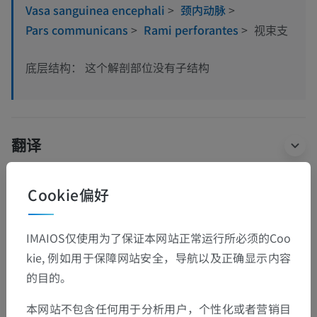
Vasa sanguinea encephali
>
颈内动脉
>
Pars communicans
>
Rami perforantes
>
视束支
这个解剖部位没有子结构
底层结构：
翻译
Cookie偏好
发现错误？
IMAIOS仅使用为了保证本网站正常运行所必须的Coo
欢迎提出更正、翻译或内容改进的建议。
kie, 例如用于保障网站安全，导航以及正确显示内容
检举错误
的目的。
本网站不包含任何用于分析用户，个性化或者营销目