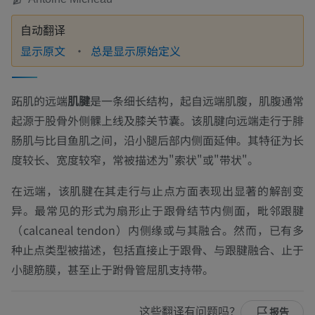
自动翻译
显示原文
总是显示原始定义
跖肌的远端
肌腱
是一条细长结构，起自远端肌腹，肌腹通常
起源于股骨外侧髁上线及膝关节囊。该肌腱向远端走行于腓
肠肌与比目鱼肌之间，沿小腿后部内侧面延伸。其特征为长
度较长、宽度较窄，常被描述为"索状"或"带状"。
在远端，该肌腱在其走行与止点方面表现出显著的解剖变
异。最常见的形式为扇形止于跟骨结节内侧面，毗邻跟腱
（calcaneal tendon）内侧缘或与其融合。然而，已有多
种止点类型被描述，包括直接止于跟骨、与跟腱融合、止于
小腿筋膜，甚至止于跗骨管屈肌支持带。
这些翻译有问题吗？
报告