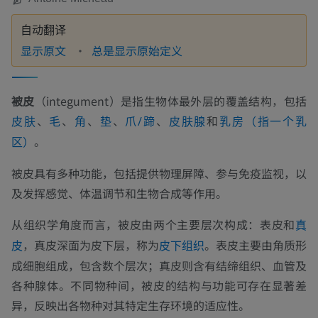
自动翻译
显示原文
总是显示原始定义
被皮
（integument）是指生物体最外层的覆盖结构，包括
、
、
、
、
、
和
皮肤
毛
角
垫
爪/蹄
皮肤腺
乳房（指一个乳
。
区）
被皮具有多种功能，包括提供物理屏障、参与免疫监视，以
及发挥感觉、体温调节和生物合成等作用。
从组织学角度而言，被皮由两个主要层次构成：表皮和
真
，真皮深面为皮下层，称为
。表皮主要由角质形
皮
皮下组织
成细胞组成，包含数个层次；真皮则含有结缔组织、血管及
各种腺体。不同物种间，被皮的结构与功能可存在显著差
异，反映出各物种对其特定生存环境的适应性。