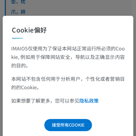
垫，枕
爪，蹄
皮肤腺
Cookie偏好
乳房（指一个乳区）
IMAIOS仅使用为了保证本网站正常运行所必须的Coo
kie, 例如用于保障网站安全，导航以及正确显示内容
的目的。
人類的比较解剖学
本网站不包含任何用于分析用户，个性化或者营销目
的的Cookie。
翻译
如果想要了解更多，您可以参见
隐私政策
发现错误？
接受所有COOKIE
欢迎提出更正、翻译或内容改进的建议。