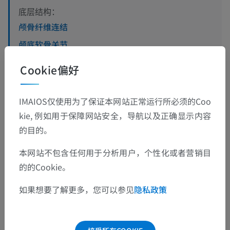
底层结构：
颅骨纤维连结
颅底软骨关节
颅底滑液关节
Cookie偏好
IMAIOS仅使用为了保证本网站正常运行所必须的Coo
人体解剖学1
kie, 例如用于保障网站安全，导航以及正确显示内容
的目的。
本网站不包含任何用于分析用户，个性化或者营销目
动物的比较解剖学
的的Cookie。
如果想要了解更多，您可以参见
隐私政策
翻译