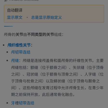
自动翻译
显示原文
总是显示原始定义
颅骨的
关节
由
不同类型的关节
组成：
：
颅纤维性关节
颅韧带连结
：颅缝是连接颅盖骨和面颅骨的纤维性关节。主要
颅缝
颅缝包括：额缝（位于额骨之间）、矢状缝（位于顶骨
之间）、冠状缝（位于额骨与顶骨之间）、人字缝（位
于顶骨与枕骨之间）以及鳞状缝（位于顶骨与颞骨之
间）。这些颅缝在发育过程中允许颅骨生长，在青少年
期之前保持开放，此后通常骨化融合。
牙槽韧带连结