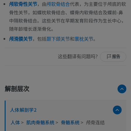
，由
代表，为主要位于颅底的软
颅软骨性关节
颅软骨结合
骨性关节，如蝶枕软骨结合、蝶骨内软骨结合及蝶前-鼻
中隔软骨结合。这些关节在早期发育阶段作为生长中心，
随年龄增长逐渐骨化。
，包括
和
。
颅滑膜关节
颞下颌关节
寰枕关节
这些翻译有问题吗？
报告
解剖层次
人体解剖学2
人体
>
肌肉骨骼系统
>
骨骼系统
>
颅骨连结