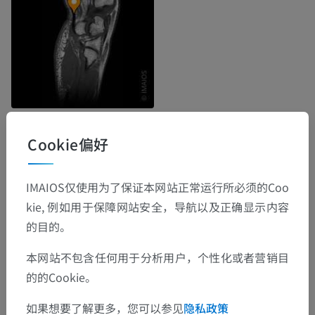
Cookie偏好
解剖层次
IMAIOS仅使用为了保证本网站正常运行所必须的Coo
人体解剖学1
kie, 例如用于保障网站安全，导航以及正确显示内容
的目的。
系统解剖学
>
肌肉、人体肌肉系统
>
上肢肌
>
肌肉
>
尺侧腕屈肌
>
尺侧腕屈肌-腱划
本网站不包含任何用于分析用户，个性化或者营销目
的的Cookie。
这个解剖部位没有子结构
底层结构：
如果想要了解更多，您可以参见
隐私政策