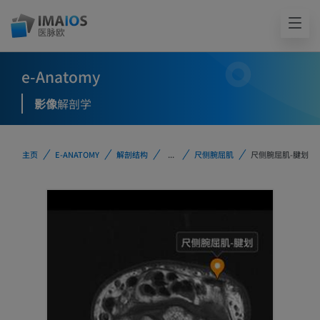
e-Anatomy
影像
解剖学
主页
E-ANATOMY
解剖结构
...
尺侧腕屈肌
尺侧腕屈肌-腱划