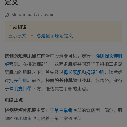
定义
Muhammad A. Javaid
自动翻译
显示原文
总是显示原始定义
桡侧腕短伸肌腱
在前臂中段清晰可见，走行于
桡侧腕长伸肌
旁侧。在接近腕部时，这两条肌腱共同穿行于拇指三条深
腱
层肌肉的肌腱之下：首先经过
和
，随后经
拇长展肌
拇短伸肌
过
。最终，
桡侧腕长伸肌腱
继续其走行路径，穿行
拇长伸肌
于
下方，抵达其在手部的止点。
伸肌支持带
肌腱止点
桡侧腕短伸肌腱
主要止于
底部的背侧面。偶尔，肌
第三掌骨
腱的细小腱束也可附着于第二掌骨底部。