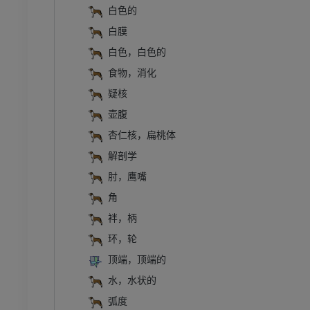
体层摄影
插画
白色的
员
优质会员
白膜
白色，白色的
腹部 - 骨盆
食物，消化
体层摄影
疑核
员
壶腹
杏仁核，扁桃体
学
像学
解剖学
肘，鹰嘴
员
角
骨骼学
袢，柄
环，轮
员
顶端，顶端的
水，水状的
弧度