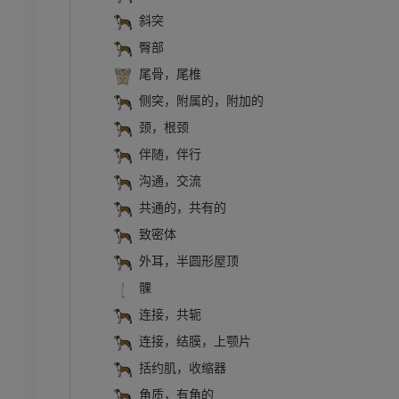
斜突
臀部
尾骨，尾椎
侧突，附属的，附加的
颈，根颈
伴随，伴行
沟通，交流
共通的，共有的
致密体
外耳，半圆形屋顶
髁
连接，共轭
连接，结膜，上颚片
括约肌，收缩器
角质，有角的