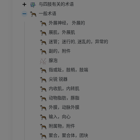
与四肢有关的术语
一般术语
外展神经， 外展的
展肌，外展肌
迷管；迷行的, 迷乱的，异常的
副的，附件
腺泡
指或趾，肢梢，肢端
尖锐 锐器
牛
内收肌，内转肌
和颈
牛：一般解剖学
动物脂肪，豚脂
体层摄影
插画
外膜，动脉外膜
员
免費
输入，向心
附属物，附件
胸部
牛 - 骨学
聚合，聚合体，团块