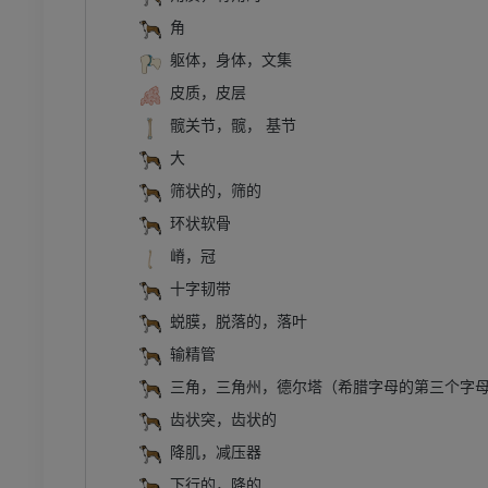
角
躯体，身体，文集
皮质，皮层
髋关节，髋， 基节
大
筛状的，筛的
环状软骨
嵴，冠
十字韧带
蜕膜，脱落的，落叶
输精管
三角，三角州，德尔塔（希腊字母的第三个字
齿状突，齿状的
降肌，减压器
下行的，降的