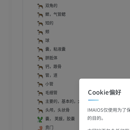
双角的
鰓，气管鳃
短的
颊
球
囊，粘液囊
胼胝体
钙，跟骨
管，道
小管
Cookie偏好
毛细管
主要的，基本的，大写的，极好的，首都，首
IMAIOS仅使用为
头颅，头状骨
的目的。
囊， 荚膜，胶囊
贲门