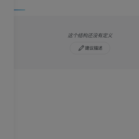
这个结构还没有定义
建议描述
马
老鼠
马 - 骨学
老鼠-全身
插画
计算机体层摄
优质会员
免費
马-骨骼学