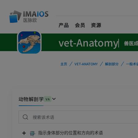
产品
会员
资源
vet-Anatomy
兽医
主页
VET-ANATOMY
解剖部分
一般术
动物解剖学
VA
指示身体部分的位置和方向的术语