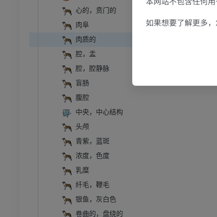
本网站不包含任何用于
心的，贲门的
如果想要了解更多，
肉阜
肉质的
腔，盂
腔，腔静脉
盲肠
腹腔
中央，中心结构
头颅
青紫，蓝斑
浓度，色度
乳糜
纤毛，鞭毛
银鱼，灰白色
卷曲的，盘绕的