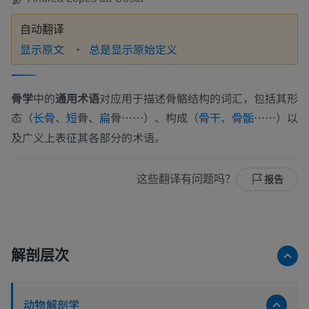
自动翻译
显示原文
总是显示原始定义
骨学
中的
通用术语
对应用于描述骨骼结构的词汇，包括其形
态（
、
骨、
骨……）、构成（
、
……）以
长骨
短
扁
骨干
骨骺
及广义上表征其各部分的术语。
这些翻译有问题吗？
报告
解剖层次
动物解剖学