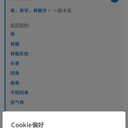
骨，骨学，骨骼学
>
一般术语
底层结构：
骨
骨骼
骨骼系统
长骨
短骨
扁骨
不规则骨
含气骨
查看更多
Cookie偏好