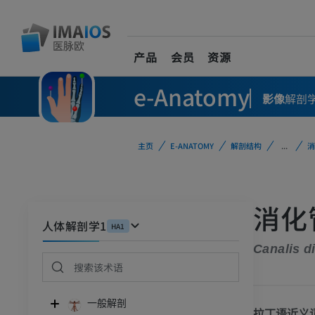
产品
会员
资源
e-Anatomy
影像
解剖
主页
E-ANATOMY
解剖结构
...
消
消化
人体解剖学1
HA1
Canalis d
一般解剖
拉丁语近义