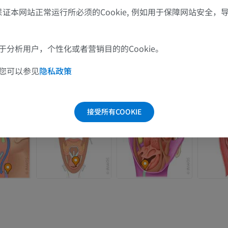
了保证本网站正常运行所必须的Cookie, 例如用于保障网站安全
肩MRI
下肢X光照片
MRI
放射影像学
优质会员
免費
分析用户，个性化或者营销目的的Cookie。
您可以参见
隐私政策
腕MRI
下肢MRI
MRI
MRI
优质会员
优质会员
接受所有COOKIE
肘部MRI
髋MRI
MRI
MRI
优质会员
优质会员
手部MRI
膝MRI
MRI
MRI
优质会员
优质会员