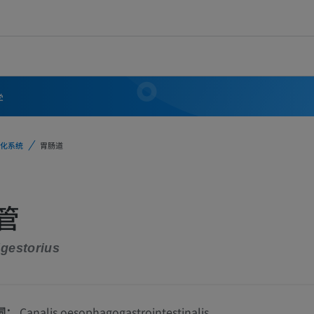
学
化系统
胃肠道
管
igestorius
词：
Canalis oesophagogastrointestinalis