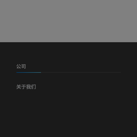
腿（动脉和骨
三维
免費
下肢血管造影
血管造影术
免費
公司
关于我们