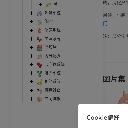
成，消化产
胰
呼吸系统
最终，小肠
胸腔
。
门
泌尿系统
注：部分学
生殖系统
盆腹腔
内分泌腺
心血管系统
淋巴系统
图片集
神经系统
跗 - 足
感觉器官
共同体被
脚踝和后足MRI
MRI
Cookie偏好
员
优质会员