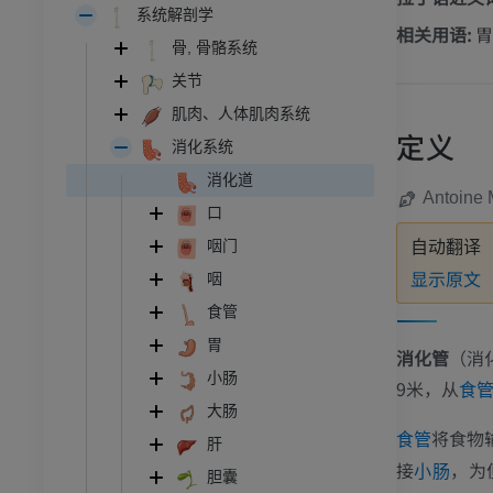
系统解剖学
相关用语:
胃
骨, 骨骼系统
关节
肌肉、人体肌肉系统
定义
消化系统
消化道
Antoine 
口
咽门
自动翻译
显示原文
咽
食管
胃
消化管
（消化
小肠
9米，从
食
大肠
将食物
食管
肝
接
，为
小肠
胆囊