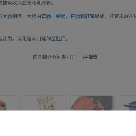
物被吸收入血管和乳糜管。
与
相连，大肠由
、
、
和
组成，肛管末端在
大肠
盲肠
结肠
直肠
肛管
者认为，消化管从
延伸至
。
口
肛门
这些翻译有问题吗？
报告
上肢
下肢
上肢MRI
下肢血管造影
MRI
插画
优质会员
优质会员