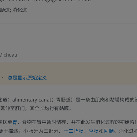
肠道; 消化道
Micheau
总是显示原始定义
道；alimentary canal；胃肠道）是一条由肌肉和黏膜构成
延伸至肛门，其全长均衬有黏膜。
管
输送至
，食物在胃中暂时储存，并在此发生消化过程的初始阶
胃
便于描述，小肠分为三部分：
、
和
。消化过
十二指肠
空肠
回肠