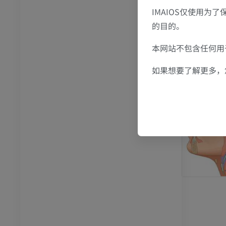
IMAIOS仅使用为
关节造影
前足MRI
的目的。
节造影
MRI
员
优质会员
本网站不包含任何用于
如果想要了解更多，
RI
下肢MRI
MRI
员
优质会员
光照片
下肢X光照片
像学
放射影像学
免費
管造影
下肢血管造影
插画
员
优质会员