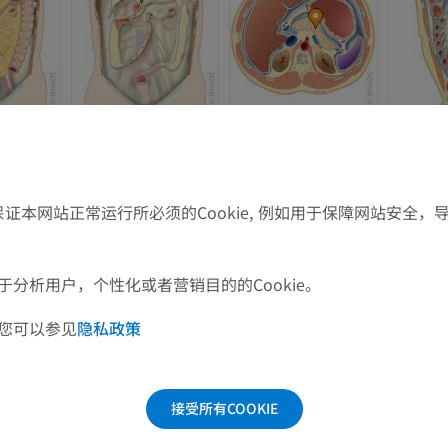
上肢
下肢
上肢MRI
下肢血管造影
MRI
插画
优质会员
优质会员
肩MRI
下肢X光照片
了保证本网站正常运行所必须的Cookie, 例如用于保障网站安全
MRI
放射影像学
优质会员
免費
分析用户，个性化或者营销目的的Cookie。
腕MRI
下肢MRI
您可以参见
隐私政策
MRI
MRI
优质会员
优质会员
接受所有COOKIE
肘部MRI
髋MRI