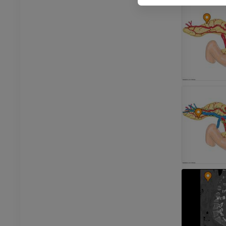
像学
放射影像学
免費
管造影
下肢血管造影
插画
员
优质会员
踝关节和足部计算机断层
扫描
计算机体层摄影
优质会员