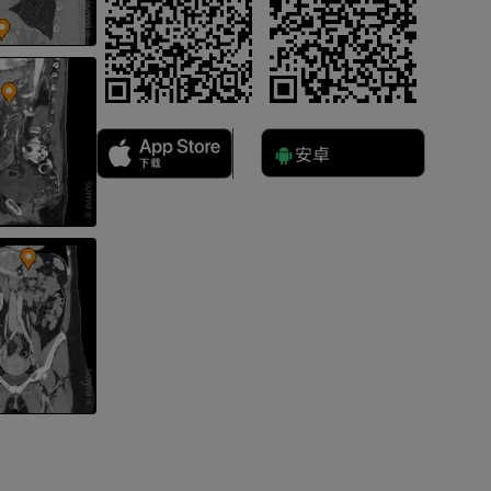
影
安卓
）