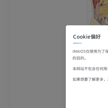
跗 - 足
脚踝和后足MRI
MRI
Cookie偏好
员
优质会员
关节造影
前足MRI
IMAIOS仅使用为
节造影
MRI
的目的。
员
优质会员
本网站不包含任何用于
RI
下肢MRI
如果想要了解更多，
MRI
员
优质会员
光照片
下肢X光照片