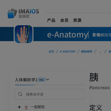
产品
会员
资源
e-Anatomy
影像
解剖
主页
E-ANATOMY
解剖结构
...
消
胰
人体解剖学1
HA1
Pancreas
定义
一般解剖