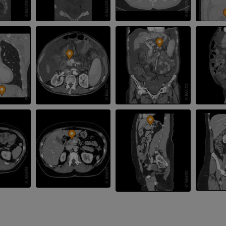
血管造影术
MRI
免費
优质会员
可视人计划
下肢CTA
摄影
计算机体层摄
优质会员
优质会员
腿（动脉和骨
三维
免費
下肢血管造影
血管造影术
免費