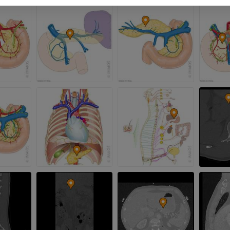
MRI
MRI
优质会员
优质会员
手部MRI
膝MRI
MRI
MRI
优质会员
优质会员
上肢X光照片
膝CT关节造
放射影像学
CT关节造影
优质会员
优质会员
上肢
脚踝和后足MR
插画
MRI
优质会员
优质会员
上肢血管造影
前足MRI