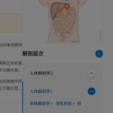
也较唾液腺疏
解剖层次
胰腺还具有重
参与糖代谢。
人体解剖学2
处轻微缩窄即
位于腹后壁，
人体解剖学1
。
系统解剖学
>
消化系统
>
胰