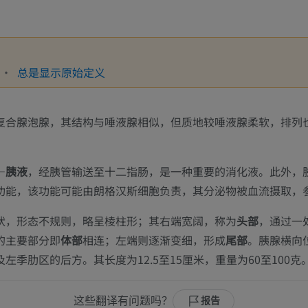
总是显示原始定义
复合腺泡腺，其结构与唾液腺相似，但质地较唾液腺柔软，排列
—
胰液
，经胰管输送至十二指肠，是一种重要的消化液。此外，
功能，该功能可能由朗格汉斯细胞负责，其分泌物被血流摄取，
状，形态不规则，略呈棱柱形；其右端宽阔，称为
头部
，通过一
的主要部分即
体部
相连；左端则逐渐变细，形成
尾部
。胰腺横向
左季肋区的后方。其长度为12.5至15厘米，重量为60至100克
这些翻译有问题吗？
报告