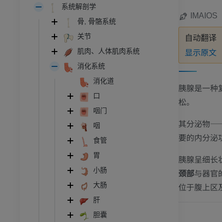
系统解剖学
IMAIOS
骨, 骨骼系统
关节
自动翻译
显示原文
肌肉、人体肌肉系统
消化系统
消化道
胰腺是一种
口
松。
咽门
其分泌物—
咽
要的内分泌
食管
胃
胰腺呈细长
小肠
颈部
与器官
位于腹上区及
大肠
肝
胆囊