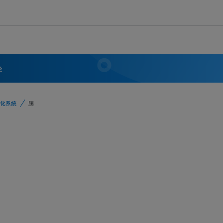
学
化系统
胰