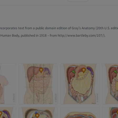
 incorporates text from a public domain edition of Gray's Anatomy (20th U.S. editi
 Human Body, published in 1918 – from http://www.bartleby.com/107/).