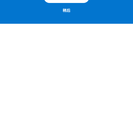
稍后
胆管
十二指肠解剖图：图解：A. Micheau – MD