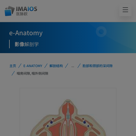
e-Anatomy
影像
解剖学
主页
E-ANATOMY
解剖结构
...
脸部和颈部的深间隙
咽旁间隙, 咽外侧间隙