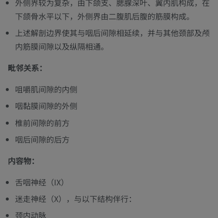
外侧界较为复杂，由下颌支、腮腺深叶、翼内肌构成，在
下颌骨水平以下，外侧界由二腹肌后腹的筋膜构成。
上述解剖边界使其与咽后间隙相延续，并与其他颈部及颅
内筋膜间隙以及纵隔相通。
毗邻关系：
咀嚼肌间隙的内侧
咽黏膜间隙的外侧
椎前间隙的前方
咽后间隙的后方
内容物：
舌咽神经（IX）
迷走神经（X），与以下结构伴行：
颈内动脉