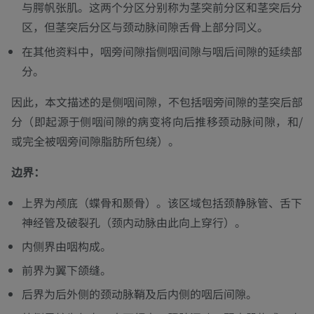
与腭帆张肌。这两个分区分别称为茎突前分区和茎突后分
区，但茎突后分区与颈动脉间隙舌骨上部分同义。
在其他资料中，咽旁间隙指侧咽间隙与咽后间隙的延续部
分。
因此，本文描述的是侧咽间隙，不包括咽旁间隙的茎突后部
分（即起源于侧咽间隙的病变将向后推移颈动脉间隙，和/
或完全被咽旁间隙脂肪所包绕）。
边界：
上界为颅底（蝶骨和颞骨）。该区域包括颈静脉管、舌下
神经管及破裂孔（颈内动脉由此向上穿行）。
内侧界由咽构成。
前界为翼下颌缝。
后界为后外侧的颈动脉鞘及后内侧的咽后间隙。