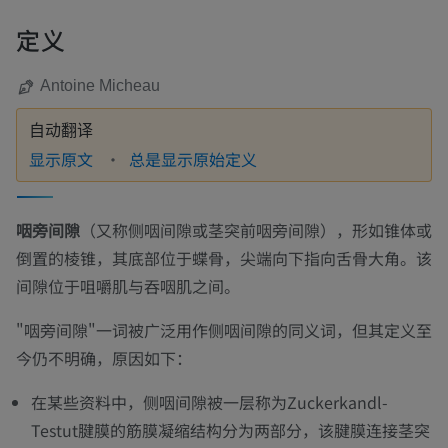
定义
Antoine Micheau
自动翻译
显示原文
总是显示原始定义
咽旁间隙
（又称侧咽间隙或茎突前咽旁间隙），形如锥体或
倒置的棱锥，其底部位于蝶骨，尖端向下指向舌骨大角。该
间隙位于咀嚼肌与吞咽肌之间。
"咽旁间隙"一词被广泛用作侧咽间隙的同义词，但其定义至
今仍不明确，原因如下：
在某些资料中，侧咽间隙被一层称为Zuckerkandl-
Testut腱膜的筋膜凝缩结构分为两部分，该腱膜连接茎突