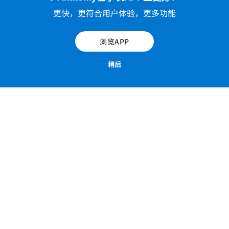
更快，更符合用户体验，更多功能
浏览APP
稍后
为了让用户更容易理解，脸和颈部的骨头和孔均以不
同颜色来标记。相对于CT扫描，骨骼结构较难在MRI
T2加权像上显示。如需要更多脸部骨头的资料，请参
考e-anatomy的“脸（CT)”单元。
我们按照FDI牙位表示法（ISO-3950表示法）把每颗
牙齿标上编号。
由于脸和颈部有众多肌肉结构，我们把它们分成不同
肌肉类别，如：脸部肌肉、舌肌、咽肌、喉肌、颈肌