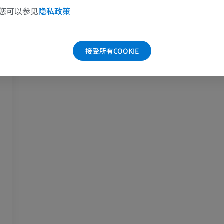
您可以参见
隐私政策
优质会员
优质会员
腿（动脉和骨
接受所有COOKIE
三维
免費
下肢血管造影
血管造影术
免費