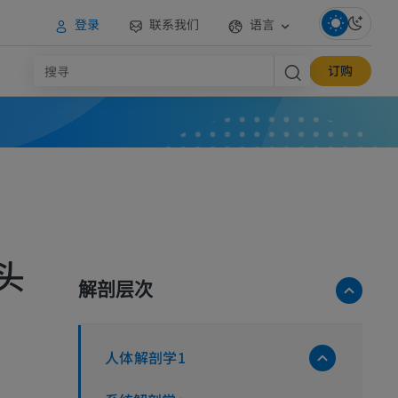
登录
联系我们
语言
订购
头
解剖层次
人体解剖学1