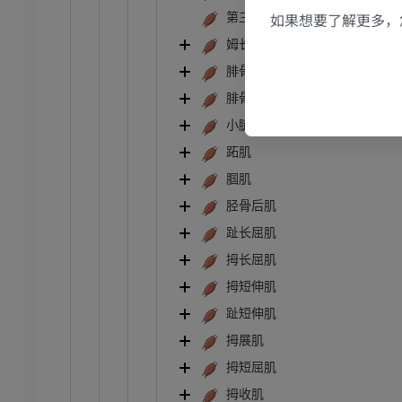
如果想要了解更多，
第三排骨肌
姆长伸肌
腓骨长肌
腓骨短肌
小腿三头肌
跖肌
腘肌
胫骨后肌
趾长屈肌
拇长屈肌
拇短伸肌
趾短伸肌
拇展肌
拇短屈肌
拇收肌