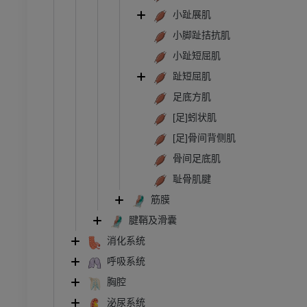
小趾展肌
小脚趾拮抗肌
小趾短屈肌
趾短屈肌
足底方肌
[足]蚓状肌
[足]骨间背侧肌
骨间足底肌
耻骨肌腱
筋膜
腱鞘及滑囊
消化系统
呼吸系统
胸腔
泌尿系统