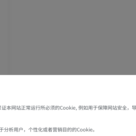
优质会员
优质会员
上肢X光照片
膝CT关节造
放射影像学
CT关节造影
优质会员
优质会员
上肢
脚踝和后足MR
插画
MRI
优质会员
优质会员
上肢血管造影
前足MRI
血管造影术
MRI
了保证本网站正常运行所必须的Cookie, 例如用于保障网站安全
免費
优质会员
可视人计划
下肢CTA
分析用户，个性化或者营销目的的Cookie。
摄影
计算机体层摄