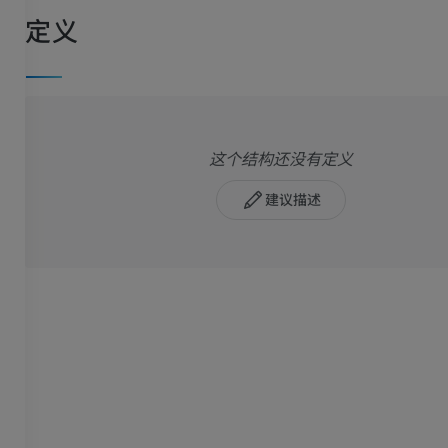
定义
这个结构还没有定义
建议描述
上肢
下肢
上肢MRI
下肢血管造影