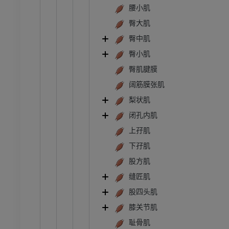
MRI
腰小肌
员
优质会员
臀大肌
臀中肌
关节造影
前足MRI
臀小肌
节造影
MRI
臀肌腱膜
员
优质会员
阔筋膜张肌
梨状肌
RI
下肢MRI
MRI
闭孔内肌
上孖肌
员
优质会员
下孖肌
光照片
下肢X光照片
股方肌
像学
放射影像学
缝匠肌
免費
股四头肌
膝关节肌
管造影
下肢血管造影
耻骨肌
插画