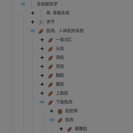
系统解剖学
骨, 骨骼系统
关节
肌肉、人体肌肉系统
一般词汇
头肌
颈肌
背肌
胸肌
腹肌
上肢肌
下肢肌肉
跗 - 足
肌腔隙
肌肉
脚踝和后足MRI
髂腰肌