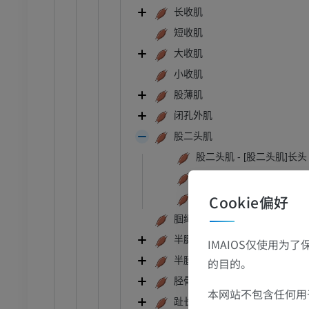
长收肌
员
优质会员
短收肌
大收肌
踝关节和足部计算机断层
扫描
小收肌
计算机体层摄影
股薄肌
优质会员
闭孔外肌
股二头肌
股二头肌 - [股二头肌]长头
股二头肌 : [股二头肌]短头
Cookie偏好
股二头肌 (腱)
腘绳肌
半腱肌
IMAIOS仅使用为
半膜肌
的目的。
胫骨前肌
本网站不包含任何用于
趾长伸肌