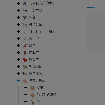
与四肢有关的术语
一般术语
体部
身体分区
骨，骨学，骨骼学
关节学
肌学
内脏学
脉管学
神经系统
感觉器官
牛
体被，被皮
皮肤
和颈
牛：一般解剖学
毛（毛的统称 ）
体层摄影
插画
角