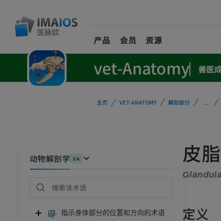
产品
会员
资源
vet-Anatomy
兽医
主页
VET-ANATOMY
解剖部分
...
皮脂
动物解剖学
VA
Glandul
定义
指示身体部分的位置和方向的术语