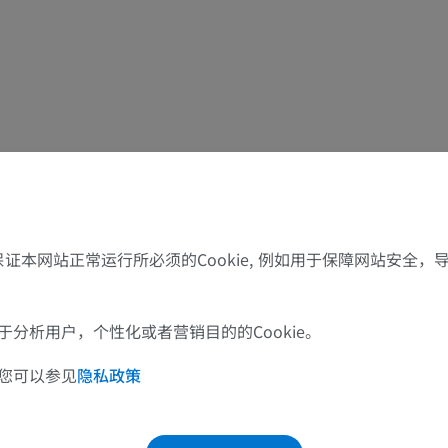
优质会员
免費
马-骨骼学
放射影像学
免費
马腕骨
计算机体层摄影
优质会员
了保证本网站正常运行所必须的Cookie, 例如用于保障网站安全
马 - 肌肉学
插画
分析用户，个性化或者营销目的的Cookie。
优质会员
您可以参见
隐私政策
马-足趾
MRI
优质会员