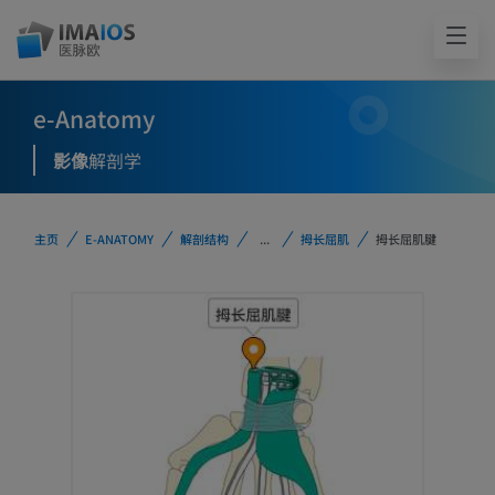
e-Anatomy
影像
解剖学
主页
E-ANATOMY
解剖结构
...
拇长屈肌
拇长屈肌腱