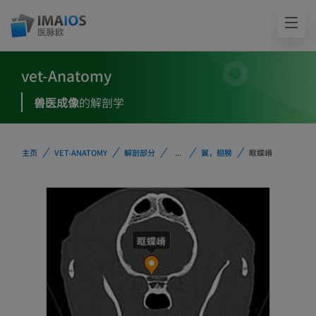
vet-Anatomy
兽医成像
的解剖学
主页
VET-ANATOMY
解剖部分
...
翼，翅膀
眶蝶嵴