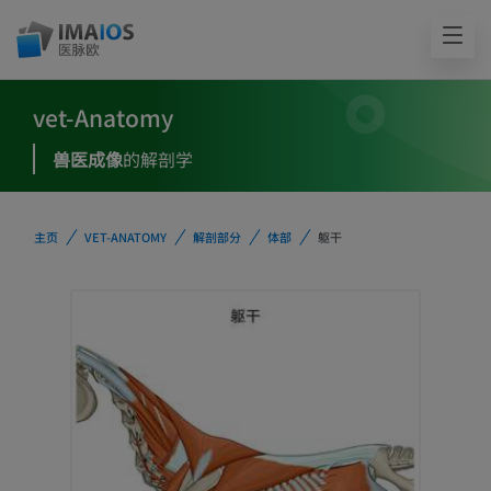
vet-Anatomy
兽医成像
的解剖学
主页
VET-ANATOMY
解剖部分
体部
躯干