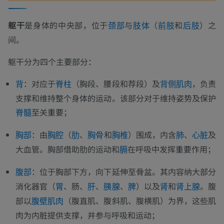
躯干
是身体的中央部，位于
与
（
和
）之
颈部
肢体
前肢
后肢
间。
躯干分为四个主要部分：
：对应于
（胸段、腰段和荐段）及
，负责
背
脊柱
背侧肌肉
支撑和维持整个身体的运动。该部分对于维持姿势及保护
至关重要；
脊髓
：由
（
、
和
）围成，内含
、
及
胸部
胸腔
肋
胸骨
胸椎
肺
心脏
大血管。胸部借助肋的运动和
在呼吸中发挥重要作用；
膈
：位于胸部下方，向下延伸至骨盆。其内容纳大部分
腹部
消化器官（
、肠、
、
、
）以及
和
。腹
胃
肝
胰腺
脾
肾
肾上腺
部以
（腹直肌、腹斜肌、腹横肌）为界，这些肌
腹壁肌肉
肉为内脏提供支撑，并参与呼吸和运动；