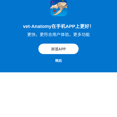
包含分离的眼球及眼球肌肉的眼眶的吻外侧观。
vet-Anatomy在手机APP上更好！
材料与方法
更快，更符合用户体验，更多功能
72幅原创医学插图描述犬科动物的眼部结构、眼眶、眼
肌、眼睑、结膜、泪道系统、各种眶筋膜、血管和神
浏览APP
经。
稍后
这些插图由科学插图画家Felipe Barona Lopez在 法国
蒙彼利埃放射科医生Antoine Micheau的解剖和科学指
导下绘制。
解剖结构按照兽医解剖学名称（Nomina Anatomica V
eterinaria）进行了标注，并且按主题进行了分组