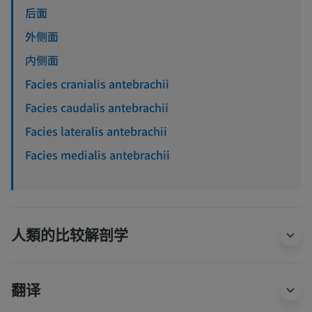
后面
外侧面
内侧面
Facies cranialis antebrachii
Facies caudalis antebrachii
Facies lateralis antebrachii
Facies medialis antebrachii
人類的比较解剖学
翻译