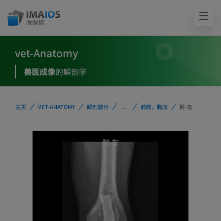
vet-Anatomy
兽医成像
的解剖学
主页
VET-ANATOMY
解剖部分
...
前肢，胸肢
肘-左