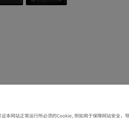
上肢
下肢
上肢MRI
下肢血管造影
MRI
插画
优质会员
优质会员
肩MRI
下肢X光照片
MRI
放射影像学
优质会员
免費
了保证本网站正常运行所必须的Cookie, 例如用于保障网站安全