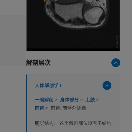
解剖层次
人体解剖学1
一般解剖
>
身体部分
>
上肢
>
前臂
>
前臂: 前臂外侧缘
这个解剖部位没有子结构
底层结构：