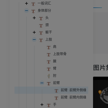
一般词汇
身体部分
头
颈
躯干
上肢
肩
上肢带骨
腋
图片
臂
肘
前臂
前臂: 前臂外侧缘
前臂: 前臂内侧缘
手