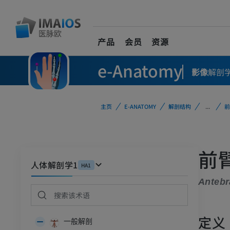
产品
会员
资源
e-Anatomy
影像
解剖
主页
E-ANATOMY
解剖结构
...
前
前
人体解剖学1
HA1
Antebr
定义
一般解剖