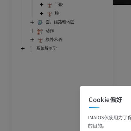
下肢
腔
面，线路和地区
动作
额外术语
系统解剖学
跗 - 足
脚踝和后足MRI
MRI
员
优质会员
Cookie偏好
关节造影
前足MRI
节造影
MRI
员
优质会员
IMAIOS仅使用为
的目的。