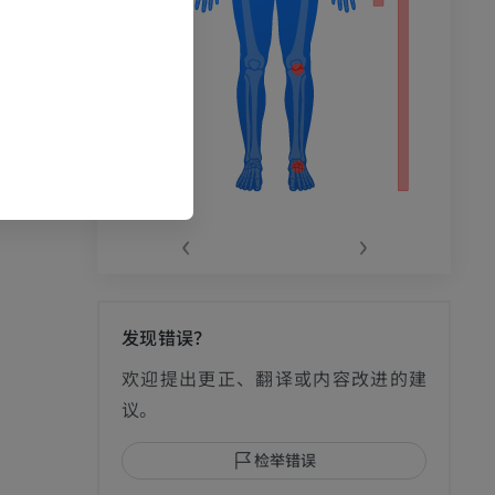
‹
›
发现错误？
影
欢迎提出更正、翻译或内容改进的建
议。
检举错误
I