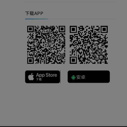
下载APP
影
安卓
）