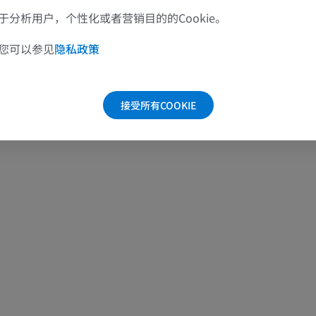
腕MRI
下肢MRI
分析用户，个性化或者营销目的的Cookie。
MRI
MRI
优质会员
优质会员
您可以参见
隐私政策
肘部MRI
髋MRI
MRI
MRI
接受所有COOKIE
优质会员
优质会员
手部MRI
膝MRI
MRI
MRI
优质会员
优质会员
上肢X光照片
膝CT关节造
放射影像学
CT关节造影
优质会员
优质会员
上肢
脚踝和后足MR