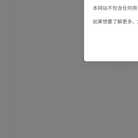
RI
下肢MRI
本网站不包含任何用于
MRI
员
优质会员
如果想要了解更多，
光照片
下肢X光照片
像学
放射影像学
免費
管造影
下肢血管造影
插画
员
优质会员
踝关节和足部计算机断层
扫描
计算机体层摄影
优质会员