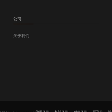
血管造影术
免費
公司
关于我们
使用条款
私隐条款
销售条款
可及性
鸣