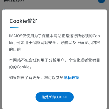
动物解剖学
Cookie偏好
体部
>
前肢，胸肢
>
臂，上臂
>
臂-肌肉止点
IMAIOS仅使用为了保证本网站正常运行所必须的Coo
这个解剖部位没有子结构
底层结构：
kie, 例如用于保障网站安全，导航以及正确显示内容
的目的。
本网站不包含任何用于分析用户，个性化或者营销目
翻译
的的Cookie。
如果想要了解更多，您可以参见
隐私政策
发现错误？
接受所有COOKIE
欢迎提出更正、翻译或内容改进的建议。