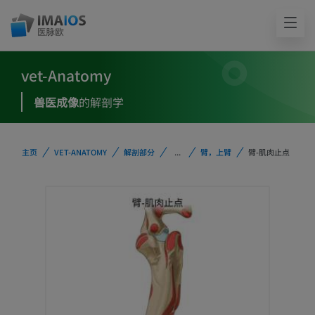
vet-Anatomy
兽医成像
的解剖学
主页
VET-ANATOMY
解剖部分
...
臂，上臂
臂-肌肉止点