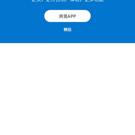
浏览APP
稍后
肘关节
肘关节-横切面解剖图：CT关节造影