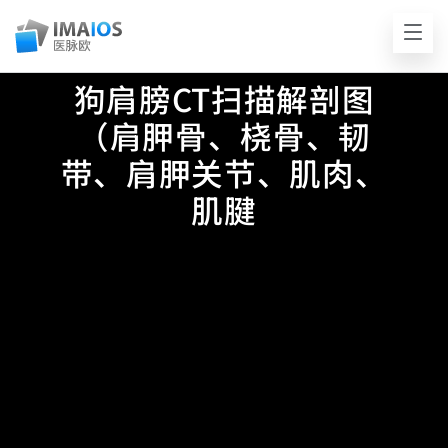
狗肩膀CT扫描解剖图
（肩胛骨、桡骨、韧
带、肩胛关节、肌肉、
肌腱