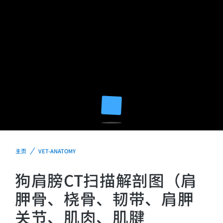
主页
VET-ANATOMY
狗肩膀CT扫描解剖图（肩
胛骨、桡骨、韧带、肩胛
关节、肌肉、肌腱