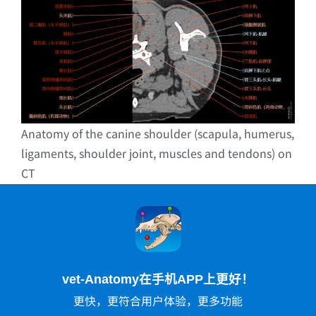
Anatomy of the canine shoulder (scapula, humerus,
ligaments, shoulder joint, muscles and tendons) on
CT
vet-Anatomy在手机APP上更好！
更快，更符合用户体验，更多功能