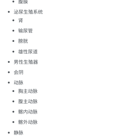
腹膜
泌尿生殖系统
肾
输尿管
膀胱
雄性尿道
男性生殖器
会阴
动脉
胸主动脉
腹主动脉
髂内动脉
髂外动脉
静脉