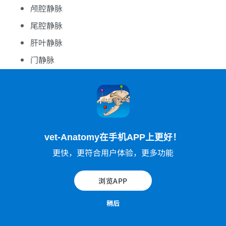
颅腔静脉
尾腔静脉
肝叶静脉
门静脉
门叶静脉
淋巴系统
淋巴结
淋巴干和管
vet-Anatomy在手机APP上更好！
神经
更快，更符合用户体验，更多功能
脊神经
自主神经系统
浏览APP
毕业于欧洲兽医诊断影像学学会的Susanne AEB Borof
稍后
fka博士（荷兰乌得勒支）对健康的6岁雄性阉割犬
（拉布拉多猎犬）注射碘化造影剂并完成计算机断层扫